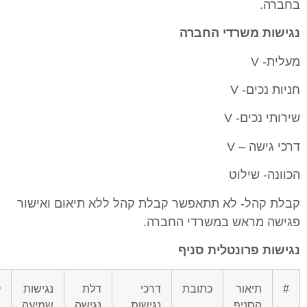
בחברה.
נגישות משרדי החברה
מעלית- V
חניות נכים- V
שירותי נכים- V
דרכי גישה – V
הכוונה- שילוט
קבלת קהל- לא תתאפשר קבלת קהל ללא תיאום ואישור
פגישה מראש במשרדי החברה.
נגישות פרונטלית סניף
#
תיאור
כתובת
דרכי
דלת
נגישות
ק
הסניף
נגישות
נגישה
שמיעה
נ